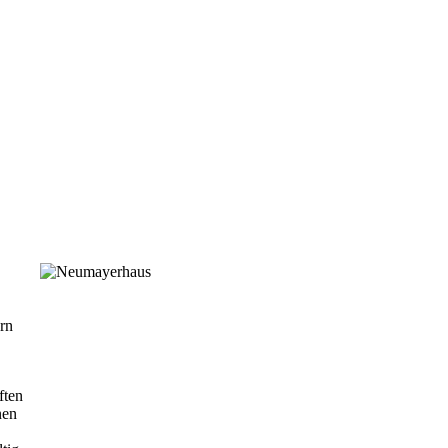
ern
ften
nen