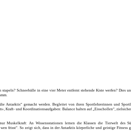
stapeln? Schneebälle in eine vier Meter entfernt stehende Kiste werfen? Dies un
ramm.
r die Antarktis“ gemacht werden. Begleitet von ihren Sportlehrerinnen und Sport
s-, Kraft- und Koordinationsaufgaben: Balance halten auf „Eisschollen“, zielsich
 nur Muskelkraft: An Wissensstationen lernen die Klassen die Tierwelt des S
en frisst“. So zeigt sich, dass in der Antarktis körperliche und geistige Fitness 