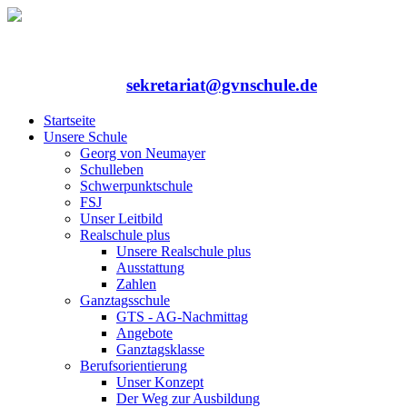
Rufen Sie uns an: 06352/75324-0
Mailen Sie uns:
sekretariat@gvnschule.de
Startseite
Unsere Schule
Georg von Neumayer
Schulleben
Schwerpunktschule
FSJ
Unser Leitbild
Realschule plus
Unsere Realschule plus
Ausstattung
Zahlen
Ganztagsschule
GTS - AG-Nachmittag
Angebote
Ganztagsklasse
Berufsorientierung
Unser Konzept
Der Weg zur Ausbildung