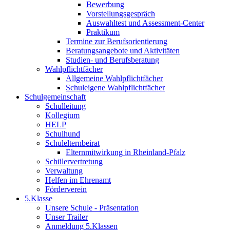
Bewerbung
Vorstellungsgespräch
Auswahltest und Assessment-Center
Praktikum
Termine zur Berufsorientierung
Beratungsangebote und Aktivitäten
Studien- und Berufsberatung
Wahlpflichtfächer
Allgemeine Wahlpflichtfächer
Schuleigene Wahlpflichtfächer
Schulgemeinschaft
Schulleitung
Kollegium
HELP
Schulhund
Schulelternbeirat
Elternmitwirkung in Rheinland-Pfalz
Schülervertretung
Verwaltung
Helfen im Ehrenamt
Förderverein
5.Klasse
Unsere Schule - Präsentation
Unser Trailer
Anmeldung 5.Klassen