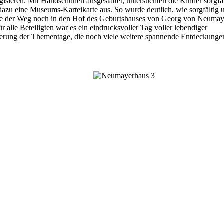
gisieren. Mit Handschuhen ausgestattet, untersuchten die Kinder sorgfäl
dazu eine Museums-Karteikarte aus. So wurde deutlich, wie sorgfältig 
te der Weg noch in den Hof des Geburtshauses von Georg von Neumay
r alle Beteiligten war es ein eindrucksvoller Tag voller lebendiger
herung der Thementage, die noch viele weitere spannende Entdeckunge