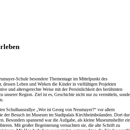
rleben
eumayer-Schule besondere Thementage im Mittelpunkt des
 dessen Leben und Wirken die Kinder in vielfältigen Projekten
tive und altersgerechte Weise mit der Persönlichkeit des berühmten
 unserer Region. Ziel ist es, Geschichte nicht nur zu vermitteln, sond
en.
den Schulhausrallye „Wer ist Georg von Neumayer?“ vor allem
e der Besuch im Museum im Stadtpalais Kirchheimbolanden. Dort dur
en. Besonders spannend war die Aufgabe, als kleine Museumshelfer ei
ren. Mit großer Begeisterung versuchten sie, die alte Schrift zu