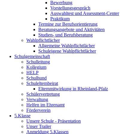
Bewerbung
Vorstellungsgespräch
Auswahltest und Assessment-Center
Praktikum
Termine zur Berufsorientierung
Beratungsangebote und Aktivitäten
Studien- und Berufsberatung
Wahlpflichtfächer
Allgemeine Wahlpflichtfächer
Schuleigene Wahlpflichtfächer
Schulgemeinschaft
Schulleitung
Kollegium
HELP
Schulhund
Schulelternbeirat
Elternmitwirkung in Rheinland-Pfalz
Schülervertretung
Verwaltung
Helfen im Ehrenamt
Förderverein
5.Klasse
Unsere Schule - Präsentation
Unser Trailer
Anmeldung 5.Klassen