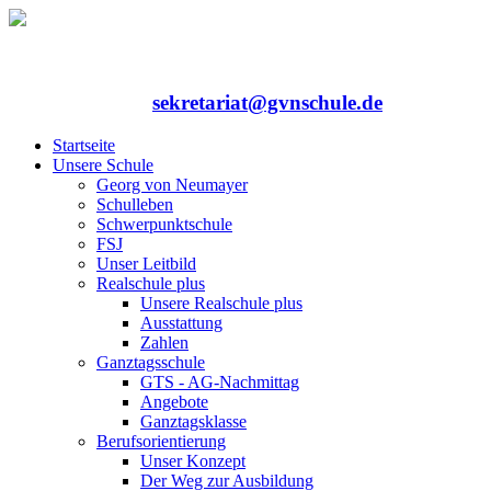
Rufen Sie uns an: 06352/75324-0
Mailen Sie uns:
sekretariat@gvnschule.de
Startseite
Unsere Schule
Georg von Neumayer
Schulleben
Schwerpunktschule
FSJ
Unser Leitbild
Realschule plus
Unsere Realschule plus
Ausstattung
Zahlen
Ganztagsschule
GTS - AG-Nachmittag
Angebote
Ganztagsklasse
Berufsorientierung
Unser Konzept
Der Weg zur Ausbildung