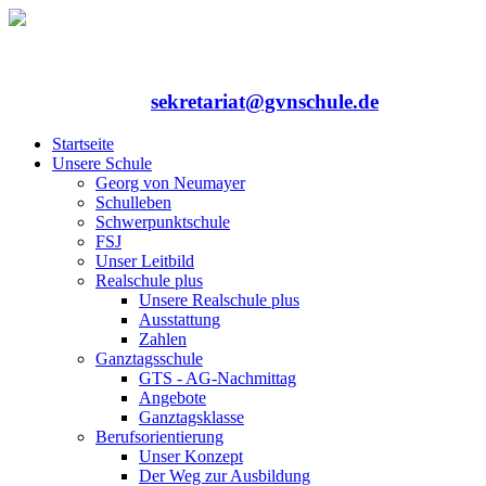
Rufen Sie uns an: 06352/75324-0
Mailen Sie uns:
sekretariat@gvnschule.de
Startseite
Unsere Schule
Georg von Neumayer
Schulleben
Schwerpunktschule
FSJ
Unser Leitbild
Realschule plus
Unsere Realschule plus
Ausstattung
Zahlen
Ganztagsschule
GTS - AG-Nachmittag
Angebote
Ganztagsklasse
Berufsorientierung
Unser Konzept
Der Weg zur Ausbildung