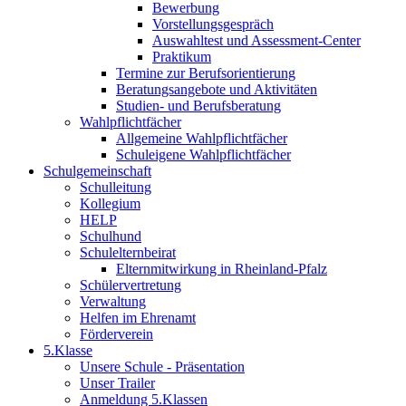
Bewerbung
Vorstellungsgespräch
Auswahltest und Assessment-Center
Praktikum
Termine zur Berufsorientierung
Beratungsangebote und Aktivitäten
Studien- und Berufsberatung
Wahlpflichtfächer
Allgemeine Wahlpflichtfächer
Schuleigene Wahlpflichtfächer
Schulgemeinschaft
Schulleitung
Kollegium
HELP
Schulhund
Schulelternbeirat
Elternmitwirkung in Rheinland-Pfalz
Schülervertretung
Verwaltung
Helfen im Ehrenamt
Förderverein
5.Klasse
Unsere Schule - Präsentation
Unser Trailer
Anmeldung 5.Klassen