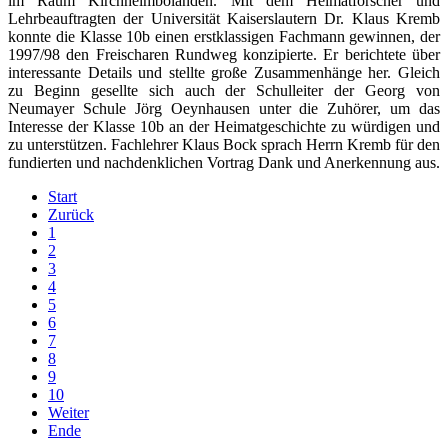
im Raum Kirchheimbolanden. Mit dem Heimatforscher und
Lehrbeauftragten der Universität Kaiserslautern Dr. Klaus Kremb
konnte die Klasse 10b einen erstklassigen Fachmann gewinnen, der
1997/98 den Freischaren Rundweg konzipierte. Er berichtete über
interessante Details und stellte große Zusammenhänge her. Gleich
zu Beginn gesellte sich auch der Schulleiter der Georg von
Neumayer Schule Jörg Oeynhausen unter die Zuhörer, um das
Interesse der Klasse 10b an der Heimatgeschichte zu würdigen und
zu unterstützen. Fachlehrer Klaus Bock sprach Herrn Kremb für den
fundierten und nachdenklichen Vortrag Dank und Anerkennung aus.
Start
Zurück
1
2
3
4
5
6
7
8
9
10
Weiter
Ende