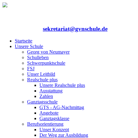
Rufen Sie uns an: 06352/75324-0
Mailen Sie uns:
sekretariat@gvnschule.de
Startseite
Unsere Schule
Georg von Neumayer
Schulleben
Schwerpunktschule
FSJ
Unser Leitbild
Realschule plus
Unsere Realschule plus
Ausstattung
Zahlen
Ganztagsschule
GTS - AG-Nachmittag
Angebote
Ganztagsklasse
Berufsorientierung
Unser Konzept
Der Weg zur Ausbildung