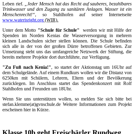
Leben rief.
„Jeder Mensch hat das Recht auf sauberes, bezahlbares
Trinkwasser und den Zugang zu sanitären Anlagen. Wasser ist ein
Menschenrecht!“
, so Stahlhofen auf seiner Internetseite
www.waterisright.org
(WIR).
Unter dem Motto
"Schule für Schule"
werden wir mit Hilfe der
Spenden im Norden Kenias die Wasserversorgung in mehrern
kleinen Landschulen sicher stellen können. Die Schule befinden
sich alle in der von der großen Dürre betroffenen Gebieten. Zur
Umsetzung steht uns das umfangreiche Netzwerk der Stiftung, die
bereits mehrere Projekte dort durchführte, zur Verfügung.
"Zu Fuß nach Kenia!"
, so startet der Aktionstag um 16Uhr auf
dem Schulgelände. Auf einem Rundkurs wollen wir die Distanz von
6250km mit Schülern, Lehrern, Eltern und der Bevölkerung
zurücklegen. Im Anschluss startet das Spendenkonzert mit Rolf
Stahlhofen und Freunden um 18Uhr.
Wenn Sie uns unterstützen wollen, so melden Sie sich bitte bei
stefan.klemme(at)gvnschule.de Weitere Informationen zum Projekt
erscheinen hier in Kürze.
Klasse 10b geht Freischärler Rundweg