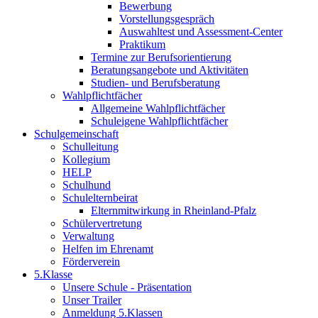
Bewerbung
Vorstellungsgespräch
Auswahltest und Assessment-Center
Praktikum
Termine zur Berufsorientierung
Beratungsangebote und Aktivitäten
Studien- und Berufsberatung
Wahlpflichtfächer
Allgemeine Wahlpflichtfächer
Schuleigene Wahlpflichtfächer
Schulgemeinschaft
Schulleitung
Kollegium
HELP
Schulhund
Schulelternbeirat
Elternmitwirkung in Rheinland-Pfalz
Schülervertretung
Verwaltung
Helfen im Ehrenamt
Förderverein
5.Klasse
Unsere Schule - Präsentation
Unser Trailer
Anmeldung 5.Klassen