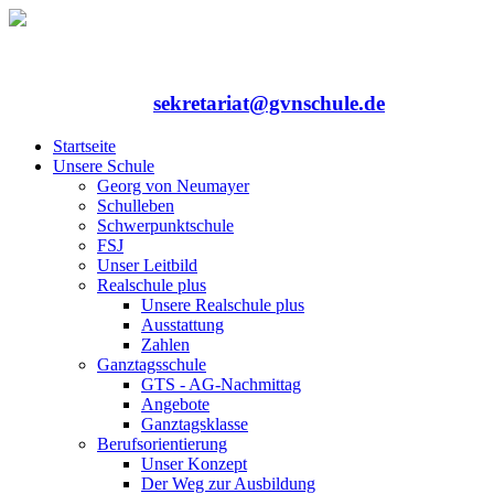
Rufen Sie uns an: 06352/75324-0
Mailen Sie uns:
sekretariat@gvnschule.de
Startseite
Unsere Schule
Georg von Neumayer
Schulleben
Schwerpunktschule
FSJ
Unser Leitbild
Realschule plus
Unsere Realschule plus
Ausstattung
Zahlen
Ganztagsschule
GTS - AG-Nachmittag
Angebote
Ganztagsklasse
Berufsorientierung
Unser Konzept
Der Weg zur Ausbildung