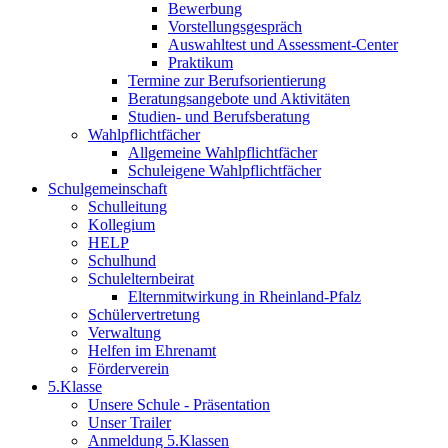
Bewerbung
Vorstellungsgespräch
Auswahltest und Assessment-Center
Praktikum
Termine zur Berufsorientierung
Beratungsangebote und Aktivitäten
Studien- und Berufsberatung
Wahlpflichtfächer
Allgemeine Wahlpflichtfächer
Schuleigene Wahlpflichtfächer
Schulgemeinschaft
Schulleitung
Kollegium
HELP
Schulhund
Schulelternbeirat
Elternmitwirkung in Rheinland-Pfalz
Schülervertretung
Verwaltung
Helfen im Ehrenamt
Förderverein
5.Klasse
Unsere Schule - Präsentation
Unser Trailer
Anmeldung 5.Klassen