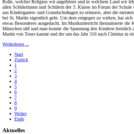
Rolle, welcher Religion wir angehören und in welchem Land wir lebe
allen Schülerinnen und Schülern der 5. Klasse im Forum der Schule
aus Kindergarten- und Grundschultagen zu erinnern, aber die meist
bei St. Martin eigentlich geht. Um dem entgegen zu wirken, hat sic
etwas Besonderes ausgedacht. Im Musikunterricht thematisierte die
Mäuschen still und man konnte die Spannung den Kindern formlich 
Martin von Tours kannte und der um das Jahr 316 nach Christus in rö
Weiterlesen ...
Start
Zurück
1
2
3
4
5
6
7
8
9
Weiter
Ende
Aktuelles