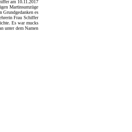
hiffer am 10.11.2017
hligen Martinsumzüge
ten Grundgedanken es
hrerin Frau Schiffer
hichte. Es war mucks
 man unter dem Namen