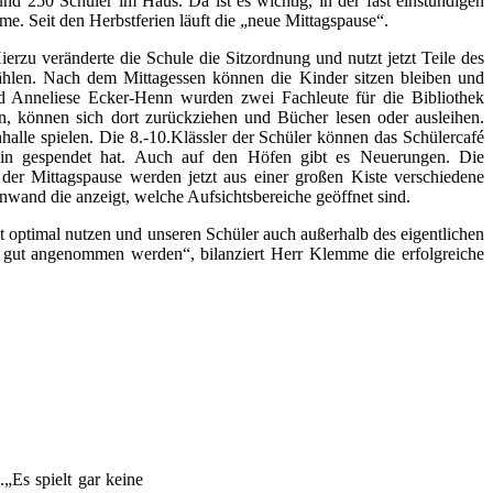
d 250 Schüler im Haus. Da ist es wichtig, in der fast einstündigen
. Seit den Herbstferien läuft die „neue Mittagspause“.
erzu veränderte die Schule die Sitzordnung und nutzt jetzt Teile des
 wählen. Nach dem Mittagessen können die Kinder sitzen bleiben und
nd Anneliese Ecker-Henn wurden zwei Fachleute für die Bibliothek
en, können sich dort zurückziehen und Bücher lesen oder ausleihen.
nhalle spielen. Die 8.-10.Klässler der Schüler können das Schülercafé
rein gespendet hat. Auch auf den Höfen gibt es Neuerungen. Die
 der Mittagspause werden jetzt aus einer großen Kiste verschiedene
nnwand die anzeigt, welche Aufsichtsbereiche geöffnet sind.
zt optimal nutzen und unseren Schüler auch außerhalb des eigentlichen
r gut angenommen werden“, bilanziert Herr Klemme die erfolgreiche
„Es spielt gar keine