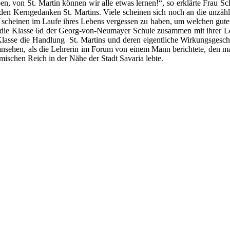
n, von St. Martin können wir alle etwas lernen!“, so erklärte Frau Sc
 den Kerngedanken St. Martins. Viele scheinen sich noch an die unzä
en scheinen im Laufe ihres Lebens vergessen zu haben, um welchen gu
h die Klasse 6d der Georg-von-Neumayer Schule zusammen mit ihrer Le
 Klasse die Handlung St. Martins und deren eigentliche Wirkungsgesc
ansehen, als die Lehrerin im Forum von einem Mann berichtete, den
mischen Reich in der Nähe der Stadt Savaria lebte.