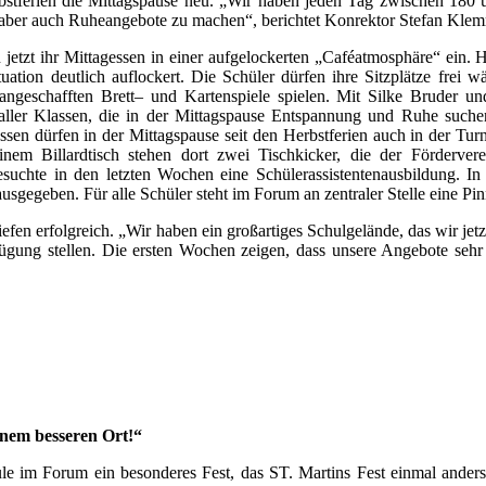
stferien die Mittagspause neu. „Wir haben jeden Tag zwischen 180 un
 aber auch Ruheangebote zu machen“, berichtet Konrektor Stefan Klemme
etzt ihr Mittagessen in einer aufgelockerten „Caféatmosphäre“ ein. Hi
uation deutlich auflockert. Die Schüler dürfen ihre Sitzplätze frei
ngeschafften Brett– und Kartenspiele spielen. Mit Silke Bruder u
r aller Klassen, die in der Mittagspause Entspannung und Ruhe such
ssen dürfen in der Mittagspause seit den Herbstferien auch in der Tur
nem Billardtisch stehen dort zwei Tischkicker, die der Förderve
esuchte in den letzten Wochen eine Schülerassistentenausbildung. In
usgegeben. Für alle Schüler steht im Forum an zentraler Stelle eine Pi
efen erfolgreich. „Wir haben ein großartiges Schulgelände, das wir jet
fügung stellen. Die ersten Wochen zeigen, dass unsere Angebote seh
inem besseren Ort!“
 im Forum ein besonderes Fest, das ST. Martins Fest einmal anders.