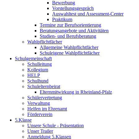
Bewerbung
Vorstellungsgespräch
Auswahltest und Assessment-Center
Praktikum
Termine zur Berufsorientierung
Beratungsangebote und Aktivitäten
Studien- und Berufsberatung
Wahlpflichtfächer
Allgemeine Wahlpflichtfächer
Schuleigene Wahlpflichtfächer
Schulgemeinschaft
Schulleitung
Kollegium
HELP
Schulhund
Schulelternbeirat
Elternmitwirkung in Rheinland-Pfalz
Schülervertretung
Verwaltung
Helfen im Ehrenamt
Förderverein
5.Klasse
Unsere Schule - Präsentation
Unser Trailer
Anmeldung 5.Klassen