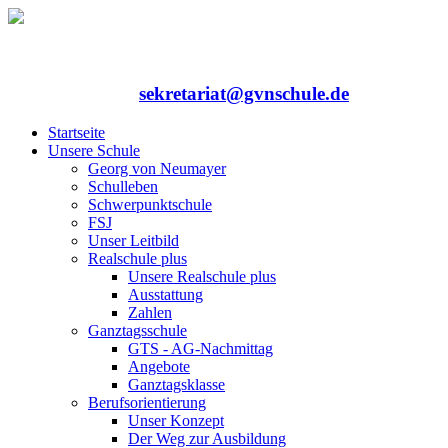
Rufen Sie uns an: 06352/75324-0
Mailen Sie uns:
sekretariat@gvnschule.de
Startseite
Unsere Schule
Georg von Neumayer
Schulleben
Schwerpunktschule
FSJ
Unser Leitbild
Realschule plus
Unsere Realschule plus
Ausstattung
Zahlen
Ganztagsschule
GTS - AG-Nachmittag
Angebote
Ganztagsklasse
Berufsorientierung
Unser Konzept
Der Weg zur Ausbildung