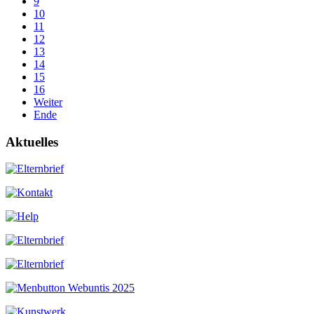
9
10
11
12
13
14
15
16
Weiter
Ende
Aktuelles