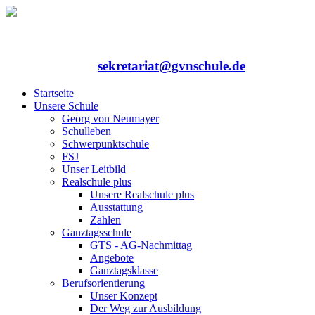
Rufen Sie uns an: 06352/75324-0
Mailen Sie uns:
sekretariat@gvnschule.de
Startseite
Unsere Schule
Georg von Neumayer
Schulleben
Schwerpunktschule
FSJ
Unser Leitbild
Realschule plus
Unsere Realschule plus
Ausstattung
Zahlen
Ganztagsschule
GTS - AG-Nachmittag
Angebote
Ganztagsklasse
Berufsorientierung
Unser Konzept
Der Weg zur Ausbildung