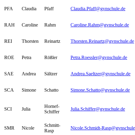
PFA
Claudia
Pfaff
Claudia.Pfaff@gvnschule.de
RAH
Caroline
Rahm
Caroline.Rahm@gvnschule.de
REI
Thorsten
Reinartz
Thorsten.Reinartz@gvnschule.de
ROE
Petra
Rößler
Petra.Roessler@gvnschule.de
SAE
Andrea
Sältzer
Andrea.Saeltzer@gvnschule.de
SCA
Simone
Schatto
Simone.Schatto@gvnschule.de
Hornef-
SCI
Julia
Julia.Schiffer@gvnschule.de
Schiffer
Schmitt-
SMR
Nicole
Nicole.Schmidt-Rasp@gvnschule
Rasp