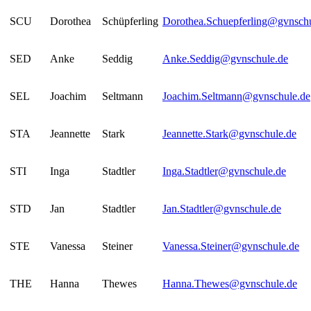
SCU
Dorothea
Schüpferling
Dorothea.Schuepferling@gvnschu
SED
Anke
Seddig
Anke.Seddig@gvnschule.de
SEL
Joachim
Seltmann
Joachim.Seltmann@gvnschule.de
STA
Jeannette
Stark
Jeannette.Stark@gvnschule.de
STI
Inga
Stadtler
Inga.Stadtler@gvnschule.de
STD
Jan
Stadtler
Jan.Stadtler@gvnschule.de
STE
Vanessa
Steiner
Vanessa.Steiner@gvnschule.de
THE
Hanna
Thewes
Hanna.Thewes@gvnschule.de