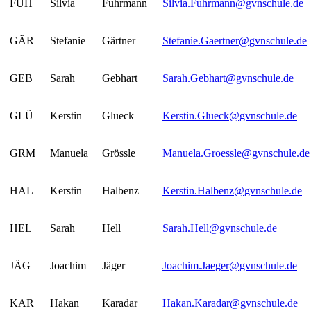
FUH
Silvia
Fuhrmann
Silvia.Fuhrmann@gvnschule.de
GÄR
Stefanie
Gärtner
Stefanie.Gaertner@gvnschule.de
GEB
Sarah
Gebhart
Sarah.Gebhart@gvnschule.de
GLÜ
Kerstin
Glueck
Kerstin.Glueck@gvnschule.de
GRM
Manuela
Grössle
Manuela.Groessle@gvnschule.de
HAL
Kerstin
Halbenz
Kerstin.Halbenz@gvnschule.de
HEL
Sarah
Hell
Sarah.Hell@gvnschule.de
JÄG
Joachim
Jäger
Joachim.Jaeger@gvnschule.de
KAR
Hakan
Karadar
Hakan.Karadar@gvnschule.de