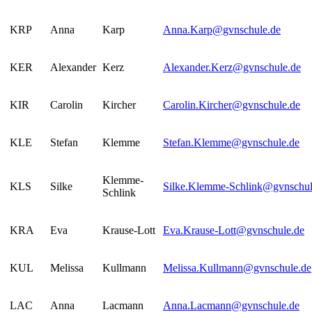
KRP
Anna
Karp
Anna.Karp@gvnschule.de
KER
Alexander
Kerz
Alexander.Kerz@gvnschule.de
KIR
Carolin
Kircher
Carolin.Kircher@gvnschule.de
KLE
Stefan
Klemme
Stefan.Klemme@gvnschule.de
Klemme-
KLS
Silke
Silke.Klemme-Schlink@gvnschul
Schlink
KRA
Eva
Krause-Lott
Eva.Krause-Lott@gvnschule.de
KUL
Melissa
Kullmann
Melissa.Kullmann@gvnschule.de
LAC
Anna
Lacmann
Anna.Lacmann@gvnschule.de