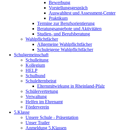
Bewerbung
Vorstellungsgespräch
Auswahltest und Assessment-Center
Praktikum
Termine zur Berufsorientierung
Beratungsangebote und Aktivitäten
Studien- und Berufsberatung
Wahlpflichtfächer
Allgemeine Wahlpflichtfächer
Schuleigene Wahlpflichtfächer
Schulgemeinschaft
Schulleitung
Kollegium
HELP
Schulhund
Schulelternbeirat
Elternmitwirkung in Rheinland-Pfalz
Schülervertretung
Verwaltung
Helfen im Ehrenamt
Förderverein
5.Klasse
Unsere Schule - Präsentation
Unser Trailer
Anmeldung 5.Klassen