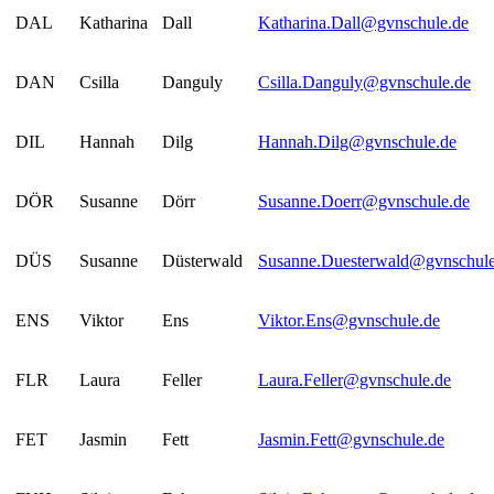
DAL
Katharina
Dall
Katharina.Dall@gvnschule.de
DAN
Csilla
Danguly
Csilla.Danguly@gvnschule.de
DIL
Hannah
Dilg
Hannah.Dilg@gvnschule.de
DÖR
Susanne
Dörr
Susanne.Doerr@gvnschule.de
DÜS
Susanne
Düsterwald
Susanne.Duesterwald@gvnschule
ENS
Viktor
Ens
Viktor.Ens@gvnschule.de
FLR
Laura
Feller
Laura.Feller@gvnschule.de
FET
Jasmin
Fett
Jasmin.Fett@gvnschule.de