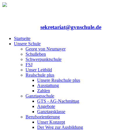
Rufen Sie uns an: 06352/75324-0
Mailen Sie uns:
sekretariat@gvnschule.de
Startseite
Unsere Schule
Georg von Neumayer
Schulleben
Schwerpunktschule
FSJ
Unser Leitbild
Realschule plus
Unsere Realschule plus
Ausstattung
Zahlen
Ganztagsschule
GTS - AG-Nachmittag
Angebote
Ganztagsklasse
Berufsorientierung
Unser Konzept
Der Weg zur Ausbildung