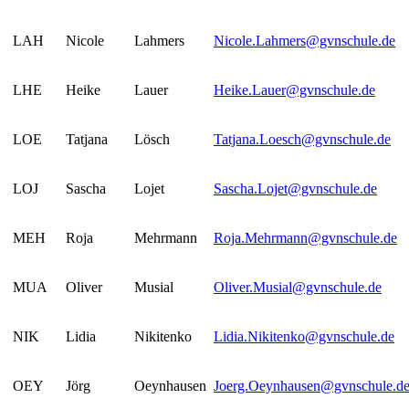
LAH
Nicole
Lahmers
Nicole.Lahmers@gvnschule.de
LHE
Heike
Lauer
Heike.Lauer@gvnschule.de
LOE
Tatjana
Lösch
Tatjana.Loesch@gvnschule.de
LOJ
Sascha
Lojet
Sascha.Lojet@gvnschule.de
MEH
Roja
Mehrmann
Roja.Mehrmann@gvnschule.de
MUA
Oliver
Musial
Oliver.Musial@gvnschule.de
NIK
Lidia
Nikitenko
Lidia.Nikitenko@gvnschule.de
OEY
Jörg
Oeynhausen
Joerg.Oeynhausen@gvnschule.d