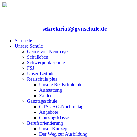
Rufen Sie uns an: 06352/75324-0
Mailen Sie uns:
sekretariat@gvnschule.de
Startseite
Unsere Schule
Georg von Neumayer
Schulleben
Schwerpunktschule
FSJ
Unser Leitbild
Realschule plus
Unsere Realschule plus
Ausstattung
Zahlen
Ganztagsschule
GTS - AG-Nachmittag
Angebote
Ganztagsklasse
Berufsorientierung
Unser Konzept
Der Weg zur Ausbildung