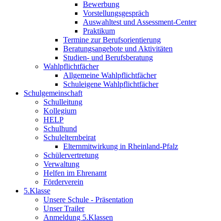
Bewerbung
Vorstellungsgespräch
Auswahltest und Assessment-Center
Praktikum
Termine zur Berufsorientierung
Beratungsangebote und Aktivitäten
Studien- und Berufsberatung
Wahlpflichtfächer
Allgemeine Wahlpflichtfächer
Schuleigene Wahlpflichtfächer
Schulgemeinschaft
Schulleitung
Kollegium
HELP
Schulhund
Schulelternbeirat
Elternmitwirkung in Rheinland-Pfalz
Schülervertretung
Verwaltung
Helfen im Ehrenamt
Förderverein
5.Klasse
Unsere Schule - Präsentation
Unser Trailer
Anmeldung 5.Klassen