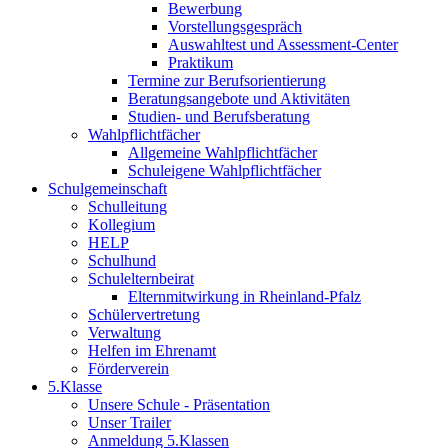
Bewerbung
Vorstellungsgespräch
Auswahltest und Assessment-Center
Praktikum
Termine zur Berufsorientierung
Beratungsangebote und Aktivitäten
Studien- und Berufsberatung
Wahlpflichtfächer
Allgemeine Wahlpflichtfächer
Schuleigene Wahlpflichtfächer
Schulgemeinschaft
Schulleitung
Kollegium
HELP
Schulhund
Schulelternbeirat
Elternmitwirkung in Rheinland-Pfalz
Schülervertretung
Verwaltung
Helfen im Ehrenamt
Förderverein
5.Klasse
Unsere Schule - Präsentation
Unser Trailer
Anmeldung 5.Klassen