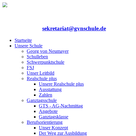
Rufen Sie uns an: 06352/75324-0
Mailen Sie uns:
sekretariat@gvnschule.de
Startseite
Unsere Schule
Georg von Neumayer
Schulleben
Schwerpunktschule
FSJ
Unser Leitbild
Realschule plus
Unsere Realschule plus
Ausstattung
Zahlen
Ganztagsschule
GTS - AG-Nachmittag
Angebote
Ganztagsklasse
Berufsorientierung
Unser Konzept
Der Weg zur Ausbildung