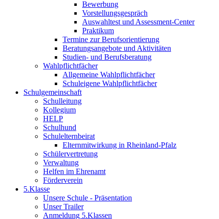
Bewerbung
Vorstellungsgespräch
Auswahltest und Assessment-Center
Praktikum
Termine zur Berufsorientierung
Beratungsangebote und Aktivitäten
Studien- und Berufsberatung
Wahlpflichtfächer
Allgemeine Wahlpflichtfächer
Schuleigene Wahlpflichtfächer
Schulgemeinschaft
Schulleitung
Kollegium
HELP
Schulhund
Schulelternbeirat
Elternmitwirkung in Rheinland-Pfalz
Schülervertretung
Verwaltung
Helfen im Ehrenamt
Förderverein
5.Klasse
Unsere Schule - Präsentation
Unser Trailer
Anmeldung 5.Klassen