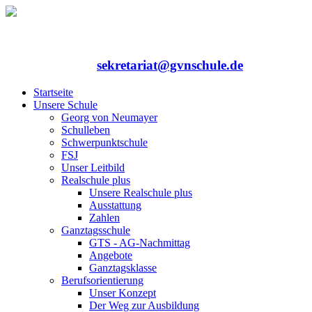
Rufen Sie uns an: 06352/75324-0
Mailen Sie uns:
sekretariat@gvnschule.de
Startseite
Unsere Schule
Georg von Neumayer
Schulleben
Schwerpunktschule
FSJ
Unser Leitbild
Realschule plus
Unsere Realschule plus
Ausstattung
Zahlen
Ganztagsschule
GTS - AG-Nachmittag
Angebote
Ganztagsklasse
Berufsorientierung
Unser Konzept
Der Weg zur Ausbildung