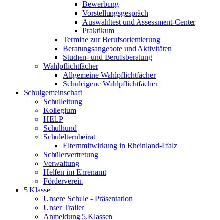
Bewerbung
Vorstellungsgespräch
Auswahltest und Assessment-Center
Praktikum
Termine zur Berufsorientierung
Beratungsangebote und Aktivitäten
Studien- und Berufsberatung
Wahlpflichtfächer
Allgemeine Wahlpflichtfächer
Schuleigene Wahlpflichtfächer
Schulgemeinschaft
Schulleitung
Kollegium
HELP
Schulhund
Schulelternbeirat
Elternmitwirkung in Rheinland-Pfalz
Schülervertretung
Verwaltung
Helfen im Ehrenamt
Förderverein
5.Klasse
Unsere Schule - Präsentation
Unser Trailer
Anmeldung 5.Klassen