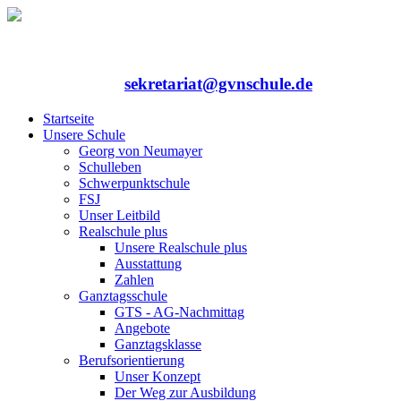
Rufen Sie uns an: 06352/75324-0
Mailen Sie uns:
sekretariat@gvnschule.de
Startseite
Unsere Schule
Georg von Neumayer
Schulleben
Schwerpunktschule
FSJ
Unser Leitbild
Realschule plus
Unsere Realschule plus
Ausstattung
Zahlen
Ganztagsschule
GTS - AG-Nachmittag
Angebote
Ganztagsklasse
Berufsorientierung
Unser Konzept
Der Weg zur Ausbildung