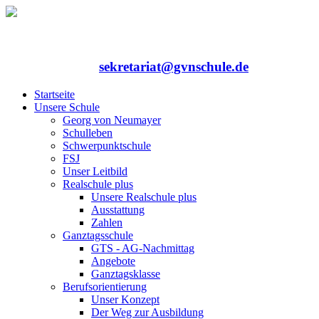
Rufen Sie uns an: 06352/75324-0
Mailen Sie uns:
sekretariat@gvnschule.de
Startseite
Unsere Schule
Georg von Neumayer
Schulleben
Schwerpunktschule
FSJ
Unser Leitbild
Realschule plus
Unsere Realschule plus
Ausstattung
Zahlen
Ganztagsschule
GTS - AG-Nachmittag
Angebote
Ganztagsklasse
Berufsorientierung
Unser Konzept
Der Weg zur Ausbildung