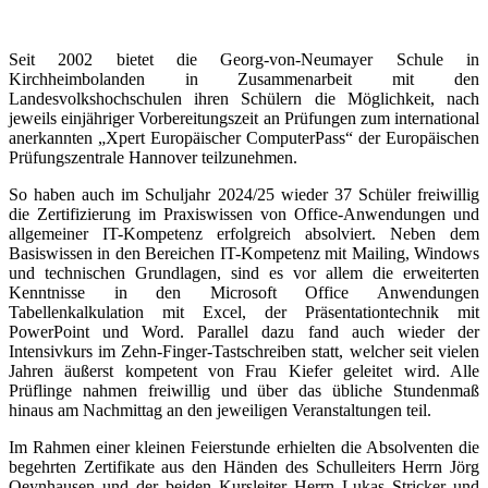
Seit 2002 bietet die Georg-von-Neumayer Schule in
Kirchheimbolanden in Zusammenarbeit mit den
Landesvolkshochschulen ihren Schülern die Möglichkeit, nach
jeweils einjähriger Vorbereitungszeit an Prüfungen zum international
anerkannten „Xpert Europäischer ComputerPass“ der Europäischen
Prüfungszentrale Hannover teilzunehmen.
So haben auch im Schuljahr 2024/25 wieder 37 Schüler freiwillig
die Zertifizierung im Praxiswissen von Office-Anwendungen und
allgemeiner IT-Kompetenz erfolgreich absolviert. Neben dem
Basiswissen in den Bereichen IT-Kompetenz mit Mailing, Windows
und technischen Grundlagen, sind es vor allem die erweiterten
Kenntnisse in den Microsoft Office Anwendungen
Tabellenkalkulation mit Excel, der Präsentationtechnik mit
PowerPoint und Word. Parallel dazu fand auch wieder der
Intensivkurs im Zehn-Finger-Tastschreiben statt, welcher seit vielen
Jahren äußerst kompetent von Frau Kiefer geleitet wird. Alle
Prüflinge nahmen freiwillig und über das übliche Stundenmaß
hinaus am Nachmittag an den jeweiligen Veranstaltungen teil.
Im Rahmen einer kleinen Feierstunde erhielten die Absolventen die
begehrten Zertifikate aus den Händen des Schulleiters Herrn Jörg
Oeynhausen und der beiden Kursleiter Herrn Lukas Stricker und