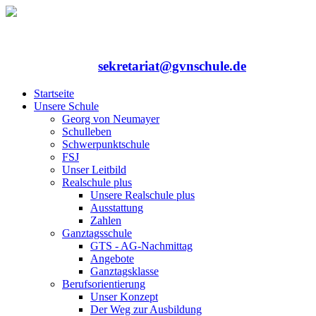
Rufen Sie uns an: 06352/75324-0
Mailen Sie uns:
sekretariat@gvnschule.de
Startseite
Unsere Schule
Georg von Neumayer
Schulleben
Schwerpunktschule
FSJ
Unser Leitbild
Realschule plus
Unsere Realschule plus
Ausstattung
Zahlen
Ganztagsschule
GTS - AG-Nachmittag
Angebote
Ganztagsklasse
Berufsorientierung
Unser Konzept
Der Weg zur Ausbildung