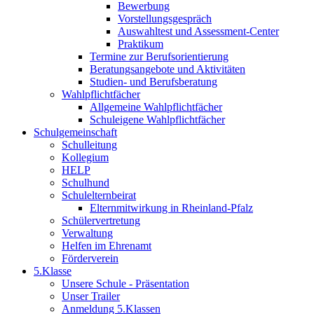
Bewerbung
Vorstellungsgespräch
Auswahltest und Assessment-Center
Praktikum
Termine zur Berufsorientierung
Beratungsangebote und Aktivitäten
Studien- und Berufsberatung
Wahlpflichtfächer
Allgemeine Wahlpflichtfächer
Schuleigene Wahlpflichtfächer
Schulgemeinschaft
Schulleitung
Kollegium
HELP
Schulhund
Schulelternbeirat
Elternmitwirkung in Rheinland-Pfalz
Schülervertretung
Verwaltung
Helfen im Ehrenamt
Förderverein
5.Klasse
Unsere Schule - Präsentation
Unser Trailer
Anmeldung 5.Klassen