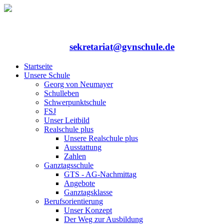
Rufen Sie uns an: 06352/75324-0
Mailen Sie uns:
sekretariat@gvnschule.de
Startseite
Unsere Schule
Georg von Neumayer
Schulleben
Schwerpunktschule
FSJ
Unser Leitbild
Realschule plus
Unsere Realschule plus
Ausstattung
Zahlen
Ganztagsschule
GTS - AG-Nachmittag
Angebote
Ganztagsklasse
Berufsorientierung
Unser Konzept
Der Weg zur Ausbildung