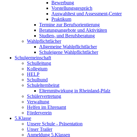
Bewerbung
Vorstellungsgespräch
Auswahltest und Assessment-Center
Praktikum
Termine zur Berufsorientierung
Beratungsangebote und Aktivitäten
Studien- und Berufsberatung
Wahlpflichtfächer
Allgemeine Wahlpflichtfächer
Schuleigene Wahlpflichtfächer
Schulgemeinschaft
Schulleitung
Kollegium
HELP
Schulhund
Schulelternbeirat
Elternmitwirkung in Rheinland-Pfalz
Schülervertretung
Verwaltung
Helfen im Ehrenamt
Förderverein
5.Klasse
Unsere Schule - Präsentation
Unser Trailer
Anmeldung 5.Klassen