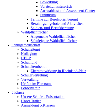
Bewerbung
Vorstellungsgespräch
Auswahltest und Assessment-Center
Praktikum
Termine zur Berufsorientierung
Beratungsangebote und Aktivitäten
Studien- und Berufsberatung
Wahlpflichtfächer
Allgemeine Wahlpflichtfächer
Schuleigene Wahlpflichtfächer
Schulgemeinschaft
Schulleitung
Kollegium
HELP
Schulhund
Schulelternbeirat
Elternmitwirkung in Rheinland-Pfalz
Schülervertretung
Verwaltung
Helfen im Ehrenamt
Förderverein
5.Klasse
Unsere Schule - Präsentation
Unser Trailer
Anmeldung 5.Klassen