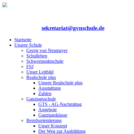
Rufen Sie uns an: 06352/75324-0
Mailen Sie uns:
sekretariat@gvnschule.de
Startseite
Unsere Schule
Georg von Neumayer
Schulleben
Schwerpunktschule
FSJ
Unser Leitbild
Realschule plus
Unsere Realschule plus
Ausstattung
Zahlen
Ganztagsschule
GTS - AG-Nachmittag
Angebote
Ganztagsklasse
Berufsorientierung
Unser Konzept
Der Weg zur Ausbildung