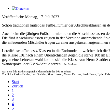
Veröffentlicht: Montag, 17. Juli 2023
Schon traditionell läutet das Fußballturnier der Abschlussklassen a
Auch beim
diesj
ä
hrigen Fu
ß
ballturnier traten die Abschlussklassen 
Die f
ü
nf Abschlussklassen zeigten in der Vorrunde ansprechende Spi
die anfeuernden Mitsch
ü
ler trugen zu einer ausgelassen angenehmen
Letztlich schafften es 4 Klassen in die Endrunde, in welcher sich die 
die Klasse 10a nach einem Unentschieden gegen die starke 10b im El
gegen eine Lehrerauswahl konnte sich die Klasse von Herrn Stadtler
Wanderpokal der GVN-Schule setzen.
Jan Stadtler
Auf dem Bild ist die siegreiche Mannschaft der 10a zu sehen:
Von links: Carina Enkler, Herr Stadtler, Rinor Huseni, Mauro Perrone, Noah Baum, Dylan Cela
Start
Zurück
1
2
3
4
5