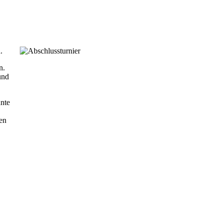
.
n.
und
nnte
en