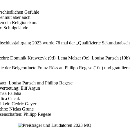
rschiedlichen Gefühle
Wehmut aber auch
en ein Religionskurs
em Schulgelände
schlussjahrgang 2023 wurde 76 mal der „Qualifizierte Sekundarabschlu
eehrt: Dominik Krawczyk (9d), Lena Melzer (9e), Louisa Partsch (10b)
hte der Beigeordnete Franz Röss an Philipp Regese (10a) und gratulie
satz: Louisa Partsch und Philipp Regese
ertretung: Elif Argun
maa Fallaha
lica Cucak
hkeit: Cedric Geyer
ehre: Niclas Grune
senschaften: Philipp Regese