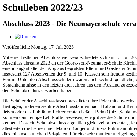
Schulleben 2022/23
Abschluss 2023 - Die Neumayerschule vera
Veröffentlicht: Montag, 17. Juli 2023
Mit einer festlichen Abschlussfeier verabschiedete sich am 13. Juli 20
Abschlussjahrgang 2023 an der Georg-von-Neumayer-Schule Kirchh
einem langanhaltenden Applaus begrüßten Eltern und Gäste der Schu
insgesamt 127 Absolventen der 9. und 10. Klassen sehr freudig gestim
Forum. Unter den Abschlussschülern waren auch sechs Jugendliche, 
Sprachkenntnisse in den letzten drei Jahren aus dem Ausland zugezog
den Schulabschluss erworben haben.
Die Schüler der Abschlussklassen gestalteten Ihre Feier mit abwechsl
Beiträgen, in denen sie ihre Abschlussfahrten nach Holland und Berl
ließen oder das Publikum Lehrer erraten ließen. Beim Quiz „Schlaum
konnten dann einige Lehrkräfte beweisen, wie gut sie die Schule und
kennen. Dass ein Schulabschluss eigentlich gleichzeitig bedeutet, „leb
attestierten die Lehrerinnen Marion Bontjer und Silvia Fuhrmann ihre
dies mit anschaulichen Beispielen. Für eine sehr muntere und gelung