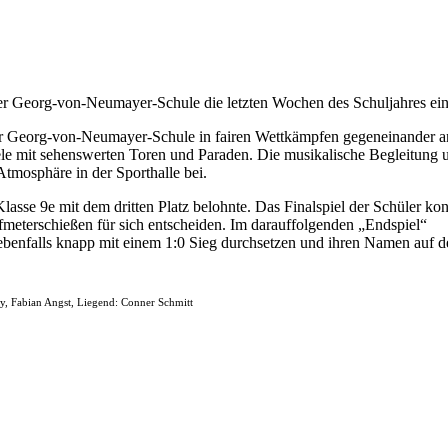
n der Georg-von-Neumayer-Schule die letzten Wochen des Schuljahres ein
der Georg-von-Neumayer-Schule in fairen Wettk
ä
mpfen gegeneinander a
ele mit sehenswerten Toren und Paraden. Die musikalische Begleitung 
 Atmosph
ä
re in der Sporthalle bei.
Klasse 9e mit dem dritten Platz belohnte. Das Finalspiel der Sch
ü
ler ko
fmeterschie
ß
en f
ü
r sich entscheiden. Im darauffolgenden
„
Endspiel
“
 ebenfalls knapp mit einem 1:0 Sieg durchsetzen und ihren Namen auf d
y, Fabian Angst, Liegend: Conner Schmitt