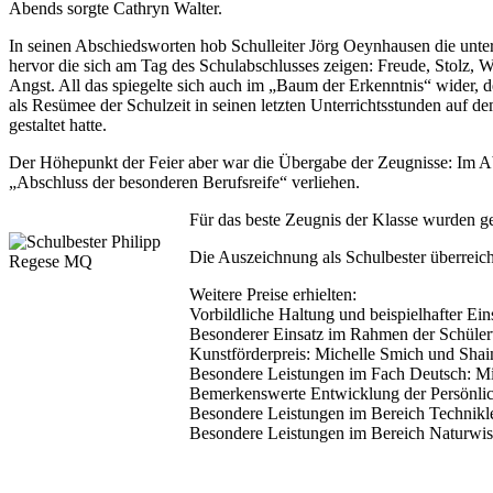
Abends sorgte Cathryn Walter.
In seinen Abschiedsworten hob Schulleiter Jörg Oeynhausen die unte
hervor die sich am Tag des Schulabschlusses zeigen: Freude, Stolz, 
Angst. All das spiegelte sich auch im „Baum der Erkenntnis“ wider, d
als Resümee der Schulzeit in seinen letzten Unterrichtsstunden auf d
gestaltet hatte.
Der Höhepunkt der Feier aber war die Übergabe der Zeugnisse: Im Ab
„Abschluss der besonderen Berufsreife“ verliehen.
Für das beste Zeugnis der Klasse wurden g
Die Auszeichnung als Schulbester überreic
Weitere Preise erhielten:
Vorbildliche Haltung und beispielhafter Ein
Besonderer Einsatz im Rahmen der Schülerv
Kunstförderpreis: Michelle Smich und Shai
Besondere Leistungen im Fach Deutsch: Mi
Bemerkenswerte Entwicklung der Persönlic
Besondere Leistungen im Bereich Technikl
Besondere Leistungen im Bereich Naturwis