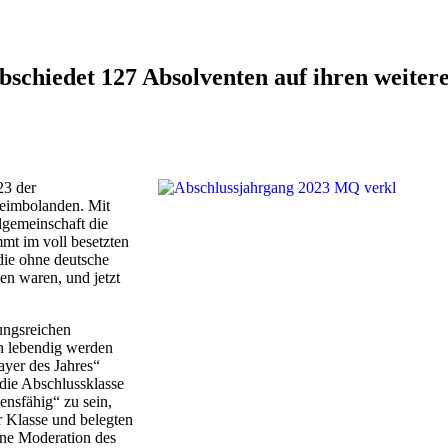
bschiedet 127 Absolventen auf ihren weite
23 der
eimbolanden. Mit
lgemeinschaft die
mt im voll besetzten
die ohne deutsche
en waren, und jetzt
ungsreichen
in lebendig werden
ayer des Jahres“
 die Abschlussklasse
ensfähig“ zu sein,
r Klasse und belegten
ene Moderation des