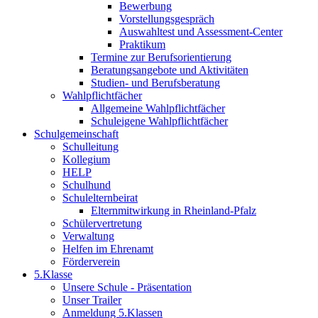
Bewerbung
Vorstellungsgespräch
Auswahltest und Assessment-Center
Praktikum
Termine zur Berufsorientierung
Beratungsangebote und Aktivitäten
Studien- und Berufsberatung
Wahlpflichtfächer
Allgemeine Wahlpflichtfächer
Schuleigene Wahlpflichtfächer
Schulgemeinschaft
Schulleitung
Kollegium
HELP
Schulhund
Schulelternbeirat
Elternmitwirkung in Rheinland-Pfalz
Schülervertretung
Verwaltung
Helfen im Ehrenamt
Förderverein
5.Klasse
Unsere Schule - Präsentation
Unser Trailer
Anmeldung 5.Klassen