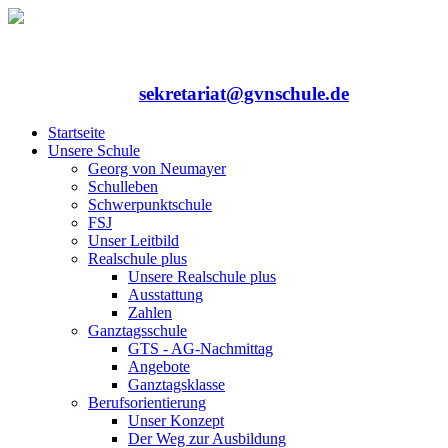
Rufen Sie uns an: 06352/75324-0
Mailen Sie uns:
sekretariat@gvnschule.de
Startseite
Unsere Schule
Georg von Neumayer
Schulleben
Schwerpunktschule
FSJ
Unser Leitbild
Realschule plus
Unsere Realschule plus
Ausstattung
Zahlen
Ganztagsschule
GTS - AG-Nachmittag
Angebote
Ganztagsklasse
Berufsorientierung
Unser Konzept
Der Weg zur Ausbildung