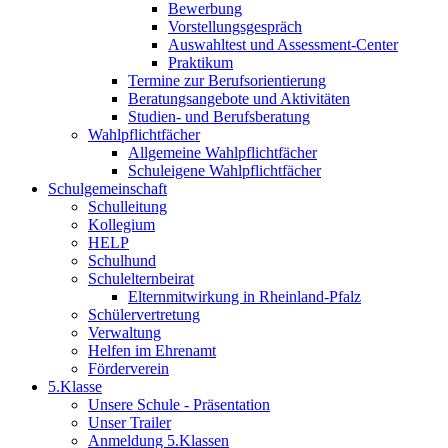
Bewerbung
Vorstellungsgespräch
Auswahltest und Assessment-Center
Praktikum
Termine zur Berufsorientierung
Beratungsangebote und Aktivitäten
Studien- und Berufsberatung
Wahlpflichtfächer
Allgemeine Wahlpflichtfächer
Schuleigene Wahlpflichtfächer
Schulgemeinschaft
Schulleitung
Kollegium
HELP
Schulhund
Schulelternbeirat
Elternmitwirkung in Rheinland-Pfalz
Schülervertretung
Verwaltung
Helfen im Ehrenamt
Förderverein
5.Klasse
Unsere Schule - Präsentation
Unser Trailer
Anmeldung 5.Klassen