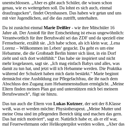
unentschlossen. „Aber es gibt auch Schüler, die wissen schon
genau, wie es weitergehen soll. Da lohnt es sich auch, einmal
draufzugucken“, findet Oeynhausen. Das haben wir getan und uns
mit vier Jugendlichen, auf die das zutrifft, unterhalten.
Da ist zunächst einmal
Marie Deißler
- wie ihre Mitschüler 16
Jahre alt. Der Anstoß für ihre Entscheidung ist etwas ungewöhnlich:
Verantwortlich für ihre Berufswahl sei das ZDF und da speziell eine
Fernsehserie, erzählt sie. „Ich habe schon, als ich klein war, ‚Lena
Lorenz – Willkommen im Leben‘ geguckt. Da geht es um eine
Hebamme, die die Großstadt Berlin hinter sich lässt, in ein Dorf
zieht und sich dort wohlfühlt.“ Das habe sie inspiriert und nicht
mehr losgelassen, sagt sie. „Ich mag einfach Babys und alles, was
damit zu tun hat, und jetzt will ich Hebamme werden. Die Praktika
während der Schulzeit haben mich darin bestärkt.“ Marie beginnt
demnächst eine Ausbildung zur Pflegefachfrau, die ihr nach dem
Abschluss den Zugang zum Hebammenstudium ermöglicht. „Meine
Eltern finden meinen Plan gut und unterstützen mich bei meinem
Berufswunsch“, fügt sie hinzu.
Das tun auch die Eltern von
Lukas Kutzner
, der seit der 8.Klasse
weiß, was er werden möchte: Physiotherapeut. „Meine Mutter und
meine Oma sind im pflegenden Bereich tätig und machen das gern.
Das hat mich motiviert“, sagt er. Natürlich habe er, als er elf war,
mal Feuerwehrmann oder Helikopterpilot werden wollen. „Aber das