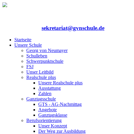
Rufen Sie uns an: 06352/75324-0
Mailen Sie uns:
sekretariat@gvnschule.de
Startseite
Unsere Schule
Georg von Neumayer
Schulleben
Schwerpunktschule
FSJ
Unser Leitbild
Realschule plus
Unsere Realschule plus
Ausstattung
Zahlen
Ganztagsschule
GTS - AG-Nachmittag
Angebote
Ganztagsklasse
Berufsorientierung
Unser Konzept
Der Weg zur Ausbildung