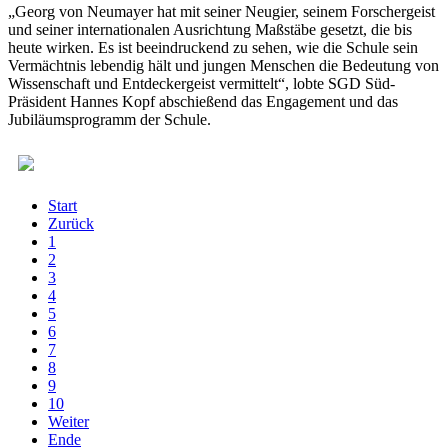
„Georg von Neumayer hat mit seiner Neugier, seinem Forschergeist
und seiner internationalen Ausrichtung Maßstäbe gesetzt, die bis
heute wirken. Es ist beeindruckend zu sehen, wie die Schule sein
Vermächtnis lebendig hält und jungen Menschen die Bedeutung von
Wissenschaft und Entdeckergeist vermittelt“, lobte SGD Süd-
Präsident Hannes Kopf abschießend das Engagement und das
Jubiläumsprogramm der Schule.
Start
Zurück
1
2
3
4
5
6
7
8
9
10
Weiter
Ende