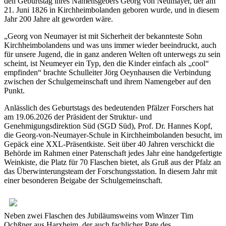
den Geburtstag ihres Namensgebers Georg von Neumayer, der am
21. Juni 1826 in Kirchheimbolanden geboren wurde, und in diesem
Jahr 200 Jahre alt geworden wäre.
„Georg von Neumayer ist mit Sicherheit der bekannteste Sohn
Kirchheimbolandens und was uns immer wieder beeindruckt, auch
für unsere Jugend, die in ganz anderen Welten oft unterwegs zu sein
scheint, ist Neumeyer ein Typ, den die Kinder einfach als „cool“
empfinden“ brachte Schulleiter Jörg Oeynhausen die Verbindung
zwischen der Schulgemeinschaft und ihrem Namengeber auf den
Punkt.
Anlässlich des Geburtstags des bedeutenden Pfälzer Forschers hat
am 19.06.2026 der Präsident der Struktur- und
Genehmigungsdirektion Süd (SGD Süd), Prof. Dr. Hannes Kopf,
die Georg-von-Neumayer-Schule in Kirchheimbolanden besucht, im
Gepäck eine XXL-Präsentkiste. Seit über 40 Jahren verschickt die
Behörde im Rahmen einer Patenschaft jedes Jahr eine handgefertigte
Weinkiste, die Platz für 70 Flaschen bietet, als Gruß aus der Pfalz an
das Überwinterungsteam der Forschungsstation. In diesem Jahr mit
einer besonderen Beigabe der Schulgemeinschaft.
Neben zwei Flaschen des Jubiläumsweins vom Winzer Tim
Ochßner aus Harxheim, der auch fachlicher Pate des