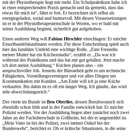
mit der Physiotherapie liegt mir mehr. Ein Schulpraktikum habe ich
in einer entsprechenden Praxis gemacht und da gemerkt, dass das
etwas für mich ist“, fährt er fort. Er bezeichnet sich selbst als
energiegeladen, sozial und humorvoll. Mit diesen Voraussetzungen
ist er in der Physiotherapeutenschule in Worms, wo er bald mit
seiner Ausbildung beginnt, sicherlich gut aufgehoben.
Einen anderen Weg will
Fabian Hirschler
einschlagen: Er möchte
Einzelhandelskaufmann werden. Für diese Entscheidung spielt auch
hier das familiäre Umfeld eine wichtige Rolle. „Eine Freundin
meiner Mutter hat ein Küchenstudio“, erzählt er. „Da war ich
während des Praktikums und das hat mir gut gefallen. Jetzt mache
ich dort meine Ausbildung.“ Küchen planen also – ein
anspruchsvoller Job. Jenseits der Büroarbeit geht es um technische
Fähigkeiten, Vorstellungsvermögen und vor allen Dingen um
Kommunikation mit Kunden. „Am Ende will ich ja eine Küche
verkaufen. Bis dahin ist es oft ein langer Weg. Ich glaube, das wird
sehr abwechslungsreich.“
Der vierte im Bunde ist
Ben Oberlies
, dessen Berufswunsch sich
ebenfalls schon früh und in der Familie entwickelt hat: Er möchte
Polizist werden. Vor der Ausbildung liegen aber zunächst noch zwei
Jahre an der Fachoberschule in Göllheim, bei der er angemeldet ist.
„Mein Vater ist bei der Polizei, zwei meiner Onkel bei der
Bundeswehr“, berichtet er. Ob er kritische Situationen, in die seine