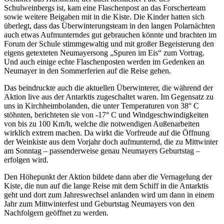
Schulweinbergs ist, kam eine Flaschenpost an das Forscherteam
sowie weitere Beigaben mit in die Kiste. Die Kinder hatten sich
überlegt, dass das Überwinterungsteam in den langen Polarnächten
auch etwas Aufmunterndes gut gebrauchen könnte und brachten im
Forum der Schule stimmgewaltig und mit großer Begeisterung den
eigens getexteten Neumayersong „Spuren im Eis“ zum Vortrag.
Und auch einige echte Flaschenposten werden im Gedenken an
Neumayer in den Sommerferien auf die Reise gehen.
Das beindruckte auch die aktuellen Überwinterer, die während der
Aktion live aus der Antarktis zugeschaltet waren. Im Gegensatz zu
uns in Kirchheimbolanden, die unter Temperaturen von 38° C
stöhnten, berichteten sie von -17° C und Windgeschwindigkeiten
von bis zu 100 Km/h, welche die notwendigen Außenarbeiten
wirklich extrem machen. Da wirkt die Vorfreude auf die Öffnung
der Weinkiste aus dem Vorjahr doch aufmunternd, die zu Mittwinter
am Sonntag – passenderweise genau Neumayers Geburtstag –
erfolgen wird.
Den Höhepunkt der Aktion bildete dann aber die Vernagelung der
Kiste, die nun auf die lange Reise mit dem Schiff in die Antarktis
geht und dort zum Jahreswechsel anlanden wird um dann in einem
Jahr zum Mittwinterfest und Geburtstag Neumayers von den
Nachfolgern geöffnet zu werden.