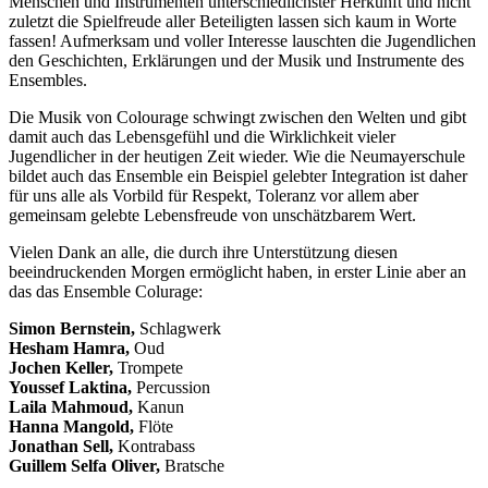
Menschen und Instrumenten unterschiedlichster Herkunft und nicht
zuletzt die Spielfreude aller Beteiligten lassen sich kaum in Worte
fassen! Aufmerksam und voller Interesse lauschten die Jugendlichen
den Geschichten, Erklärungen und der Musik und Instrumente des
Ensembles.
Die Musik von Colourage schwingt zwischen den Welten und gibt
damit auch das Lebensgefühl und die Wirklichkeit vieler
Jugendlicher in der heutigen Zeit wieder. Wie die Neumayerschule
bildet auch das Ensemble ein Beispiel gelebter Integration ist daher
für uns alle als Vorbild für Respekt, Toleranz vor allem aber
gemeinsam gelebte Lebensfreude von unschätzbarem Wert.
Vielen Dank an alle, die durch ihre Unterstützung diesen
beeindruckenden Morgen ermöglicht haben, in erster Linie aber an
das das Ensemble Colurage:
Simon Bernstein,
Schlagwerk
Hesham Hamra,
Oud
Jochen Keller,
Trompete
Youssef Laktina,
Percussion
Laila Mahmoud,
Kanun
Hanna Mangold,
Flöte
Jonathan Sell,
Kontrabass
Guillem Selfa Oliver,
Bratsche