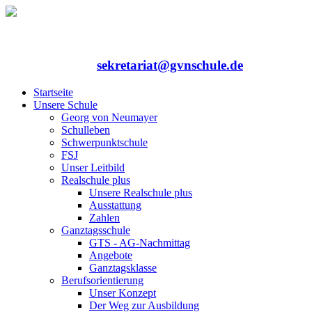
Rufen Sie uns an: 06352/75324-0
Mailen Sie uns:
sekretariat@gvnschule.de
Startseite
Unsere Schule
Georg von Neumayer
Schulleben
Schwerpunktschule
FSJ
Unser Leitbild
Realschule plus
Unsere Realschule plus
Ausstattung
Zahlen
Ganztagsschule
GTS - AG-Nachmittag
Angebote
Ganztagsklasse
Berufsorientierung
Unser Konzept
Der Weg zur Ausbildung