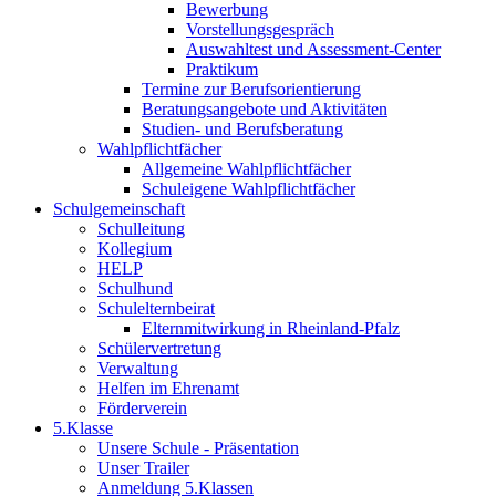
Bewerbung
Vorstellungsgespräch
Auswahltest und Assessment-Center
Praktikum
Termine zur Berufsorientierung
Beratungsangebote und Aktivitäten
Studien- und Berufsberatung
Wahlpflichtfächer
Allgemeine Wahlpflichtfächer
Schuleigene Wahlpflichtfächer
Schulgemeinschaft
Schulleitung
Kollegium
HELP
Schulhund
Schulelternbeirat
Elternmitwirkung in Rheinland-Pfalz
Schülervertretung
Verwaltung
Helfen im Ehrenamt
Förderverein
5.Klasse
Unsere Schule - Präsentation
Unser Trailer
Anmeldung 5.Klassen