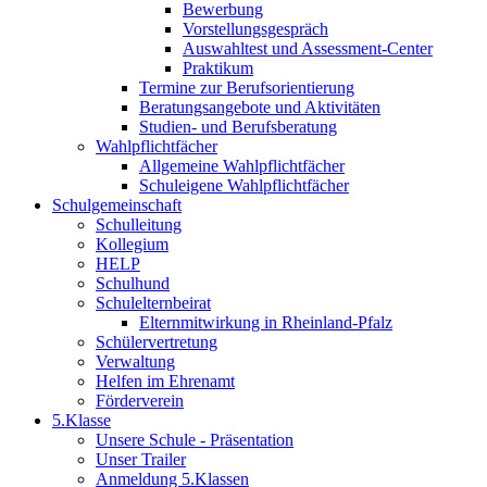
Bewerbung
Vorstellungsgespräch
Auswahltest und Assessment-Center
Praktikum
Termine zur Berufsorientierung
Beratungsangebote und Aktivitäten
Studien- und Berufsberatung
Wahlpflichtfächer
Allgemeine Wahlpflichtfächer
Schuleigene Wahlpflichtfächer
Schulgemeinschaft
Schulleitung
Kollegium
HELP
Schulhund
Schulelternbeirat
Elternmitwirkung in Rheinland-Pfalz
Schülervertretung
Verwaltung
Helfen im Ehrenamt
Förderverein
5.Klasse
Unsere Schule - Präsentation
Unser Trailer
Anmeldung 5.Klassen