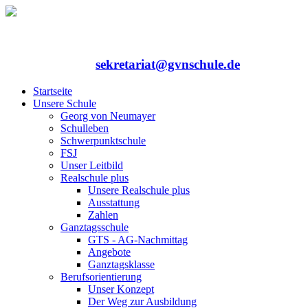
Rufen Sie uns an: 06352/75324-0
Mailen Sie uns:
sekretariat@gvnschule.de
Startseite
Unsere Schule
Georg von Neumayer
Schulleben
Schwerpunktschule
FSJ
Unser Leitbild
Realschule plus
Unsere Realschule plus
Ausstattung
Zahlen
Ganztagsschule
GTS - AG-Nachmittag
Angebote
Ganztagsklasse
Berufsorientierung
Unser Konzept
Der Weg zur Ausbildung