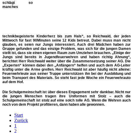
schlägt so
manches
technikbegeisterte Kinderherz bis zum Hals“, so Reichwald, der jeden
Mittwoch für fast 90Minuten seine 12 Kids betreut. Dabei muss man nicht
glauben, es seien nur Jungs interessiert. Auch drei Mädchen haben zur
Gruppe gefunden und das einzige Problem, was sich für die jungen Damen
stellt ist, dass sie einen eigenen Raum zum Umziehen brauchen. „Einige der
Jungs sind bereits in Jugendfeuerwehren und haben richtig Ahnung“,
berichtet Herr Reichwald weiter über die Zusammensetzung seiner AG. Die
„Experten“ können dabei den „Anfängern“ helfen und auch dem AG-Leiter
kräftig unter die Arme greifen. Herr Reichwald ist aber häufig nicht alleine:
Feuerwehrleute aus seiner Truppe unterstützen ihn bei der Ausbildung und
beim Transport des Materials. So steht fast jede Woche ein Feuerwehrauto
auf dem Hof.
Die Schulgemeinschaft ist über dieses Engagement sehr dankbar. Nicht nur
die jungen Menschen tragen ihre Uniformen mit Stolz – auch die
Schulgemeinschaft ist stolz auf eine solch tolle AG. Wenn die Wehren auch
noch von dem Projekt profitieren, dann haben alle gewonnen.
Start
Zurück
1
2