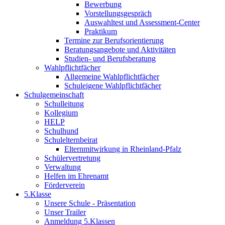
Bewerbung
Vorstellungsgespräch
Auswahltest und Assessment-Center
Praktikum
Termine zur Berufsorientierung
Beratungsangebote und Aktivitäten
Studien- und Berufsberatung
Wahlpflichtfächer
Allgemeine Wahlpflichtfächer
Schuleigene Wahlpflichtfächer
Schulgemeinschaft
Schulleitung
Kollegium
HELP
Schulhund
Schulelternbeirat
Elternmitwirkung in Rheinland-Pfalz
Schülervertretung
Verwaltung
Helfen im Ehrenamt
Förderverein
5.Klasse
Unsere Schule - Präsentation
Unser Trailer
Anmeldung 5.Klassen