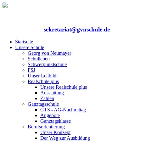
Rufen Sie uns an: 06352/75324-0
Mailen Sie uns:
sekretariat@gvnschule.de
Startseite
Unsere Schule
Georg von Neumayer
Schulleben
Schwerpunktschule
FSJ
Unser Leitbild
Realschule plus
Unsere Realschule plus
Ausstattung
Zahlen
Ganztagsschule
GTS - AG-Nachmittag
Angebote
Ganztagsklasse
Berufsorientierung
Unser Konzept
Der Weg zur Ausbildung