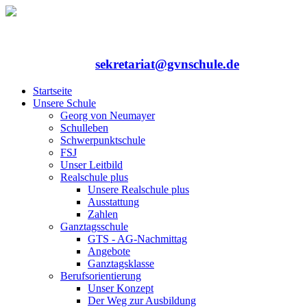
Rufen Sie uns an: 06352/75324-0
Mailen Sie uns:
sekretariat@gvnschule.de
Startseite
Unsere Schule
Georg von Neumayer
Schulleben
Schwerpunktschule
FSJ
Unser Leitbild
Realschule plus
Unsere Realschule plus
Ausstattung
Zahlen
Ganztagsschule
GTS - AG-Nachmittag
Angebote
Ganztagsklasse
Berufsorientierung
Unser Konzept
Der Weg zur Ausbildung