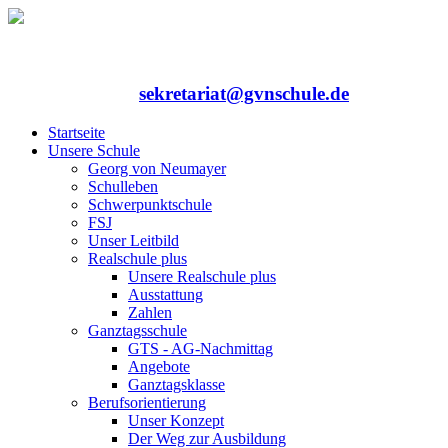
Rufen Sie uns an: 06352/75324-0
Mailen Sie uns:
sekretariat@gvnschule.de
Startseite
Unsere Schule
Georg von Neumayer
Schulleben
Schwerpunktschule
FSJ
Unser Leitbild
Realschule plus
Unsere Realschule plus
Ausstattung
Zahlen
Ganztagsschule
GTS - AG-Nachmittag
Angebote
Ganztagsklasse
Berufsorientierung
Unser Konzept
Der Weg zur Ausbildung