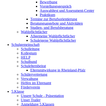
Bewerbung
Vorstellungsgespräch
Auswahltest und Assessment-Center
Praktikum
Termine zur Berufsorientierung
Beratungsangebote und Aktivitäten
Studien- und Berufsberatung
Wahlpflichtfächer
Allgemeine Wahlpflichtfächer
Schuleigene Wahlpflichtfächer
Schulgemeinschaft
Schulleitung
Kollegium
HELP
Schulhund
Schulelternbeirat
Elternmitwirkung in Rheinland-Pfalz
Schülervertretung
Verwaltung
Helfen im Ehrenamt
Förderverein
5.Klasse
Unsere Schule - Präsentation
Unser Trailer
Anmeldung 5.Klassen