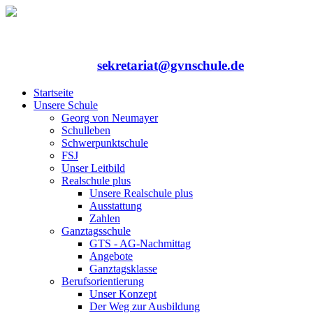
Rufen Sie uns an: 06352/75324-0
Mailen Sie uns:
sekretariat@gvnschule.de
Startseite
Unsere Schule
Georg von Neumayer
Schulleben
Schwerpunktschule
FSJ
Unser Leitbild
Realschule plus
Unsere Realschule plus
Ausstattung
Zahlen
Ganztagsschule
GTS - AG-Nachmittag
Angebote
Ganztagsklasse
Berufsorientierung
Unser Konzept
Der Weg zur Ausbildung