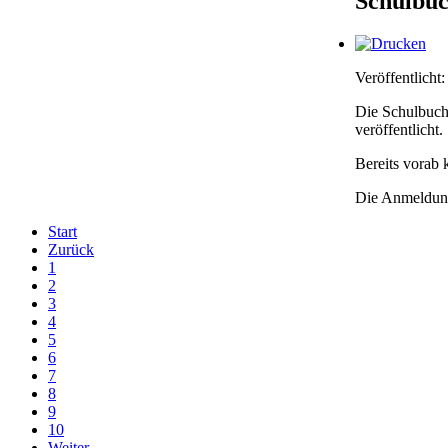
Schulbuc
Veröffentlicht
Die Schulbuchl
veröffentlicht.
Bereits vorab 
Die Anmeldung
Start
Zurück
1
2
3
4
5
6
7
8
9
10
Weiter