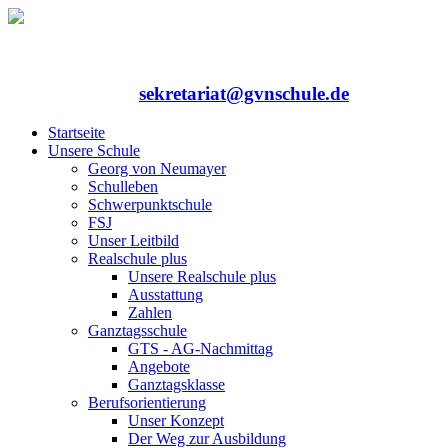
Rufen Sie uns an: 06352/75324-0
Mailen Sie uns:
sekretariat@gvnschule.de
Startseite
Unsere Schule
Georg von Neumayer
Schulleben
Schwerpunktschule
FSJ
Unser Leitbild
Realschule plus
Unsere Realschule plus
Ausstattung
Zahlen
Ganztagsschule
GTS - AG-Nachmittag
Angebote
Ganztagsklasse
Berufsorientierung
Unser Konzept
Der Weg zur Ausbildung