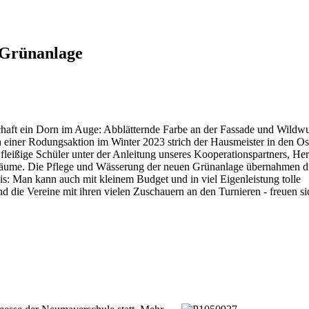
 Grünanlage
haft ein Dorn im Auge: Abblätternde Farbe an der Fassade und Wildw
 einer Rodungsaktion im Winter 2023 strich der Hausmeister in den Ost
e fleißige Schüler unter der Anleitung unseres Kooperationspartners, He
lbäume. Die Pflege und Wässerung der neuen Grünanlage übernahmen di
s: Man kann auch mit kleinem Budget und in viel Eigenleistung tolle
die Vereine mit ihren vielen Zuschauern an den Turnieren - freuen sic