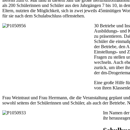
Bereits zum 6. Mal fand in diesem Jahr die große Berufsinformation
als 200 Schülerinnen und Schüler aus den Jahrgängen 7 bis 10, in den 
Eltern, nutzten die Möglichkeit, sich in zwei jeweils 45minütigen W
für sie nach dem Schulabschluss offenstehen.
30 Betriebe und Inst
Ausbildungs- und K
zu präsentieren. Da
Schüler die einmali
der Betriebe, den A
Einstellungs- und 
Fragen zu stellen u
wechseln. Auch ehe
zurück, um über ih
der dm-Drogeriema
Eine große Hilfe fü
von ihren Klassenle
Frau Weintraut und Frau Herrmann, die die Veranstaltung geplant und
sowohl seitens der Schülerinnen und Schüler, als auch der Betriebe. N
Im Namen der 
ihr herausrag