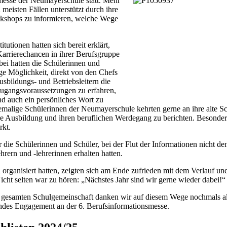
smesse der Neumayerschule statt. Mehr
meisten Fällen unterstützt durch ihre
orkshops zu informieren, welche Wege
itutionen hatten sich bereit erklärt,
arrierechancen in ihrer Berufsgruppe
bei hatten die Schülerinnen und
ge Möglichkeit, direkt von den Chefs
usbildungs- und Betriebsleitern die
Zugangsvoraussetzungen zu erfahren,
nd auch ein persönliches Wort zu
malige Schülerinnen der Neumayerschule kehrten gerne an ihre alte S
re Ausbildung und ihren beruflichen Werdegang zu berichten. Besonders
rkt.
r die Schülerinnen und Schüler, bei der Flut der Informationen nicht den
hrern und -lehrerinnen erhalten hatten.
 organisiert hatten, zeigten sich am Ende zufrieden mit dem Verlauf 
icht selten war zu hören: „Nächstes Jahr sind wir gerne wieder dabei!“
gesamten Schulgemeinschaft danken wir auf diesem Wege nochmals all
endes Engagement an der 6. Berufsinformationsmesse.