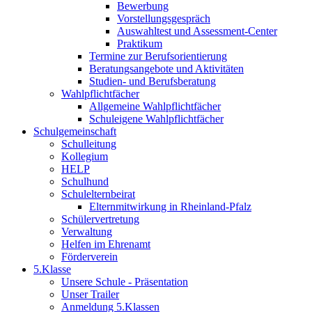
Bewerbung
Vorstellungsgespräch
Auswahltest und Assessment-Center
Praktikum
Termine zur Berufsorientierung
Beratungsangebote und Aktivitäten
Studien- und Berufsberatung
Wahlpflichtfächer
Allgemeine Wahlpflichtfächer
Schuleigene Wahlpflichtfächer
Schulgemeinschaft
Schulleitung
Kollegium
HELP
Schulhund
Schulelternbeirat
Elternmitwirkung in Rheinland-Pfalz
Schülervertretung
Verwaltung
Helfen im Ehrenamt
Förderverein
5.Klasse
Unsere Schule - Präsentation
Unser Trailer
Anmeldung 5.Klassen