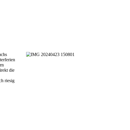
uchs
erferien
rrn
rekt die
h riesig