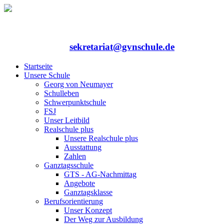
Rufen Sie uns an: 06352/75324-0
Mailen Sie uns:
sekretariat@gvnschule.de
Startseite
Unsere Schule
Georg von Neumayer
Schulleben
Schwerpunktschule
FSJ
Unser Leitbild
Realschule plus
Unsere Realschule plus
Ausstattung
Zahlen
Ganztagsschule
GTS - AG-Nachmittag
Angebote
Ganztagsklasse
Berufsorientierung
Unser Konzept
Der Weg zur Ausbildung