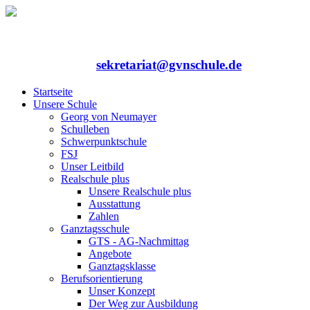
Rufen Sie uns an: 06352/75324-0
Mailen Sie uns:
sekretariat@gvnschule.de
Startseite
Unsere Schule
Georg von Neumayer
Schulleben
Schwerpunktschule
FSJ
Unser Leitbild
Realschule plus
Unsere Realschule plus
Ausstattung
Zahlen
Ganztagsschule
GTS - AG-Nachmittag
Angebote
Ganztagsklasse
Berufsorientierung
Unser Konzept
Der Weg zur Ausbildung