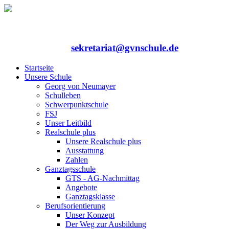
Rufen Sie uns an: 06352/75324-0
Mailen Sie uns:
sekretariat@gvnschule.de
Startseite
Unsere Schule
Georg von Neumayer
Schulleben
Schwerpunktschule
FSJ
Unser Leitbild
Realschule plus
Unsere Realschule plus
Ausstattung
Zahlen
Ganztagsschule
GTS - AG-Nachmittag
Angebote
Ganztagsklasse
Berufsorientierung
Unser Konzept
Der Weg zur Ausbildung