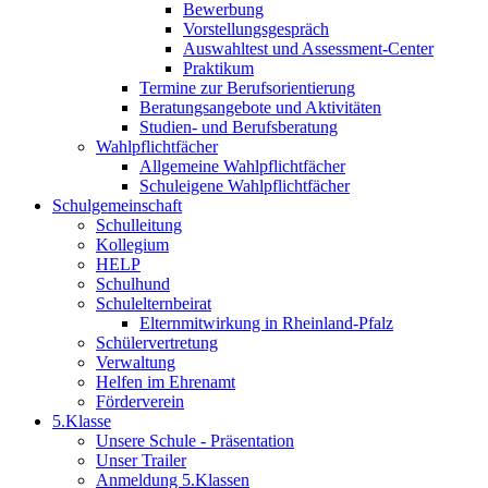
Bewerbung
Vorstellungsgespräch
Auswahltest und Assessment-Center
Praktikum
Termine zur Berufsorientierung
Beratungsangebote und Aktivitäten
Studien- und Berufsberatung
Wahlpflichtfächer
Allgemeine Wahlpflichtfächer
Schuleigene Wahlpflichtfächer
Schulgemeinschaft
Schulleitung
Kollegium
HELP
Schulhund
Schulelternbeirat
Elternmitwirkung in Rheinland-Pfalz
Schülervertretung
Verwaltung
Helfen im Ehrenamt
Förderverein
5.Klasse
Unsere Schule - Präsentation
Unser Trailer
Anmeldung 5.Klassen