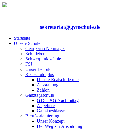
Rufen Sie uns an: 06352/75324-0
Mailen Sie uns:
sekretariat@gvnschule.de
Startseite
Unsere Schule
Georg von Neumayer
Schulleben
Schwerpunktschule
FSJ
Unser Leitbild
Realschule plus
Unsere Realschule plus
Ausstattung
Zahlen
Ganztagsschule
GTS - AG-Nachmittag
Angebote
Ganztagsklasse
Berufsorientierung
Unser Konzept
Der Weg zur Ausbildung