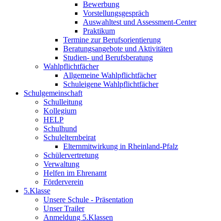
Bewerbung
Vorstellungsgespräch
Auswahltest und Assessment-Center
Praktikum
Termine zur Berufsorientierung
Beratungsangebote und Aktivitäten
Studien- und Berufsberatung
Wahlpflichtfächer
Allgemeine Wahlpflichtfächer
Schuleigene Wahlpflichtfächer
Schulgemeinschaft
Schulleitung
Kollegium
HELP
Schulhund
Schulelternbeirat
Elternmitwirkung in Rheinland-Pfalz
Schülervertretung
Verwaltung
Helfen im Ehrenamt
Förderverein
5.Klasse
Unsere Schule - Präsentation
Unser Trailer
Anmeldung 5.Klassen