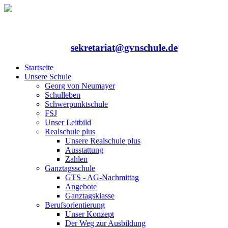
Rufen Sie uns an: 06352/75324-0
Mailen Sie uns:
sekretariat@gvnschule.de
Startseite
Unsere Schule
Georg von Neumayer
Schulleben
Schwerpunktschule
FSJ
Unser Leitbild
Realschule plus
Unsere Realschule plus
Ausstattung
Zahlen
Ganztagsschule
GTS - AG-Nachmittag
Angebote
Ganztagsklasse
Berufsorientierung
Unser Konzept
Der Weg zur Ausbildung