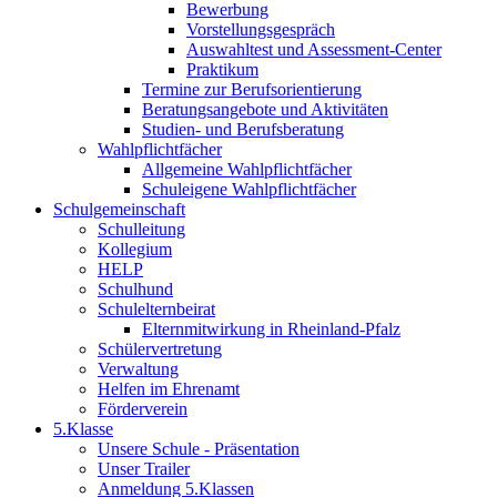
Bewerbung
Vorstellungsgespräch
Auswahltest und Assessment-Center
Praktikum
Termine zur Berufsorientierung
Beratungsangebote und Aktivitäten
Studien- und Berufsberatung
Wahlpflichtfächer
Allgemeine Wahlpflichtfächer
Schuleigene Wahlpflichtfächer
Schulgemeinschaft
Schulleitung
Kollegium
HELP
Schulhund
Schulelternbeirat
Elternmitwirkung in Rheinland-Pfalz
Schülervertretung
Verwaltung
Helfen im Ehrenamt
Förderverein
5.Klasse
Unsere Schule - Präsentation
Unser Trailer
Anmeldung 5.Klassen