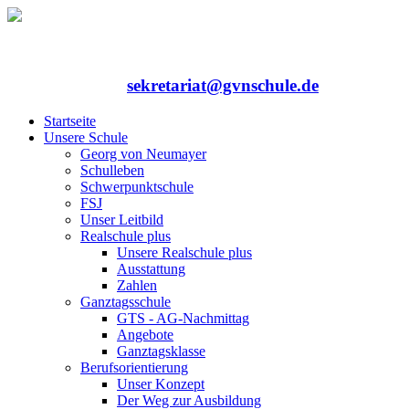
Rufen Sie uns an: 06352/75324-0
Mailen Sie uns:
sekretariat@gvnschule.de
Startseite
Unsere Schule
Georg von Neumayer
Schulleben
Schwerpunktschule
FSJ
Unser Leitbild
Realschule plus
Unsere Realschule plus
Ausstattung
Zahlen
Ganztagsschule
GTS - AG-Nachmittag
Angebote
Ganztagsklasse
Berufsorientierung
Unser Konzept
Der Weg zur Ausbildung