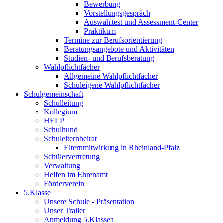
Bewerbung
Vorstellungsgespräch
Auswahltest und Assessment-Center
Praktikum
Termine zur Berufsorientierung
Beratungsangebote und Aktivitäten
Studien- und Berufsberatung
Wahlpflichtfächer
Allgemeine Wahlpflichtfächer
Schuleigene Wahlpflichtfächer
Schulgemeinschaft
Schulleitung
Kollegium
HELP
Schulhund
Schulelternbeirat
Elternmitwirkung in Rheinland-Pfalz
Schülervertretung
Verwaltung
Helfen im Ehrenamt
Förderverein
5.Klasse
Unsere Schule - Präsentation
Unser Trailer
Anmeldung 5.Klassen